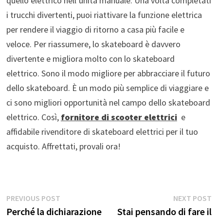
quello elettrico nell’unità manuale. Una volta completati
i trucchi divertenti, puoi riattivare la funzione elettrica
per rendere il viaggio di ritorno a casa più facile e
veloce. Per riassumere, lo skateboard è davvero
divertente e migliora molto con lo skateboard
elettrico. Sono il modo migliore per abbracciare il futuro
dello skateboard. È un modo più semplice di viaggiare e
ci sono migliori opportunità nel campo dello skateboard
elettrico. Così,
fornitore di scooter elettrici
e
affidabile rivenditore di skateboard elettrici per il tuo
acquisto. Affrettati, provali ora!
Navigazione
Previous
N
PREVIOUS POST
NEXT POST
post:
p
Perché la dichiarazione
Stai pensando di fare il