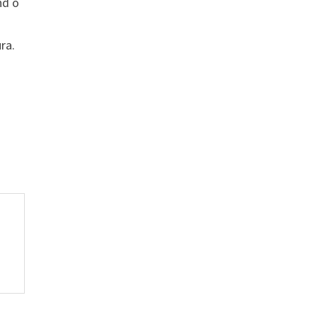
nd o
ra.