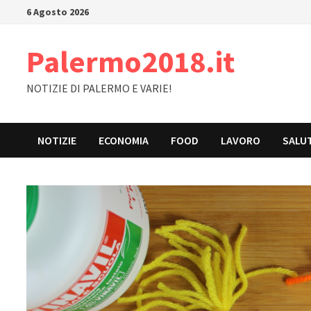
Skip
6 Agosto 2026
to
content
Palermo2018.it
NOTIZIE DI PALERMO E VARIE!
NOTIZIE
ECONOMIA
FOOD
LAVORO
SALU