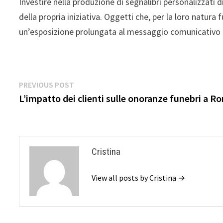
Investire nella produzione di segnalibri personalizzati d
della propria iniziativa. Oggetti che, per la loro natura
un’esposizione prolungata al messaggio comunicativo in
Navigazione
Previous
PREVIOUS POST
post:
L’impatto dei clienti sulle onoranze funebri a R
articoli
Cristina
View all posts by Cristina →