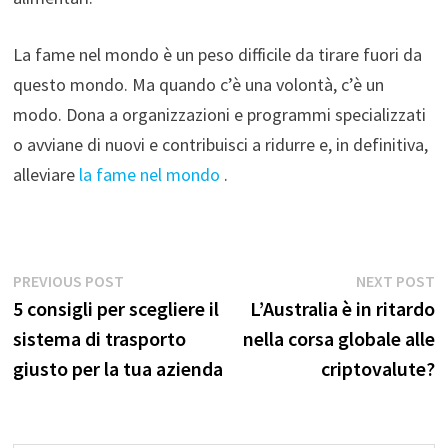
La fame nel mondo è un peso difficile da tirare fuori da
questo mondo. Ma quando c’è una volontà, c’è un
modo. Dona a organizzazioni e programmi specializzati
o avviane di nuovi e contribuisci a ridurre e, in definitiva,
alleviare
la fame nel mondo
.
Navigazione
Previous
N
PREVIOUS POST
NEXT POST
post:
p
5 consigli per scegliere il
L’Australia è in ritardo
articoli
sistema di trasporto
nella corsa globale alle
giusto per la tua azienda
criptovalute?